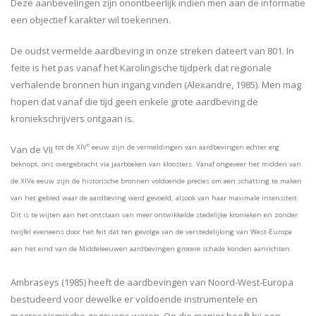
Deze aanbevelingen zijn onontbeerlijk indien men aan de informatie
een objectief karakter wil toekennen.
De oudst vermelde aardbeving in onze streken dateert van 801. In
feite is het pas vanaf het Karolingische tijdperk dat regionale
verhalende bronnen hun ingang vinden (Alexandre, 1985). Men mag
hopen dat vanaf die tijd geen enkele grote aardbeving de
kroniekschrijvers ontgaan is.
e
tot de XIV
eeuw zijn de vermeldingen van aardbevingen echter erg
Van de VII
beknopt, ons overgebracht via jaarboeken van kloosters. Vanaf ongeveer het midden van
de XIVe eeuw zijn de historische bronnen voldoende precies om een schatting te maken
van het gebied waar de aardbeving werd gevoeld, alsook van haar maximale intensiteit.
Dit is te wijten aan het ontstaan van meer ontwikkelde stedelijke kronieken en zonder
twijfel eveneens door het feit dat ten gevolge van de verstedelijking van West-Europa
aan het eind van de Middeleeuwen aardbevingen grotere schade konden aanrichten.
Ambraseys (1985) heeft de aardbevingen van Noord-West-Europa
bestudeerd voor dewelke er voldoende instrumentele en