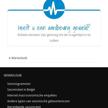
Heeft u een aardbeving gevoeld?
Enkele minuten zijn genoeg om de vragenlijst in te
vullen
Historisch
SEISMOLOGIE
Seismogrammen
Seismiciteit in België
Internet macroseismische enquêtes
Andere types van seismische gebeurtenissen
Wereldwijde seismiciteit