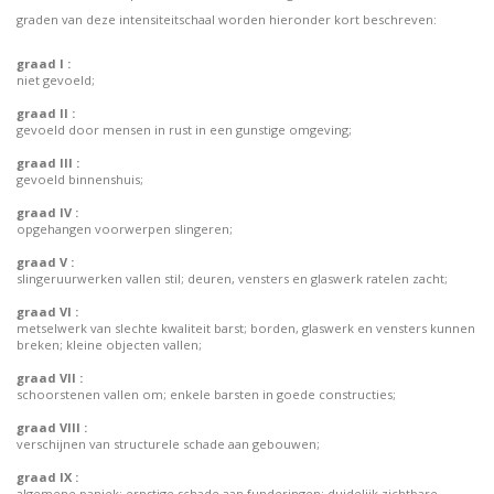
graden van deze intensiteitschaal worden hieronder kort beschreven:
graad I :
niet gevoeld;
graad II :
gevoeld door mensen in rust in een gunstige omgeving;
graad III :
gevoeld binnenshuis;
graad IV :
opgehangen voorwerpen slingeren;
graad V :
slingeruurwerken vallen stil; deuren, vensters en glaswerk ratelen zacht;
graad VI :
metselwerk van slechte kwaliteit barst; borden, glaswerk en vensters kunnen
breken; kleine objecten vallen;
graad VII :
schoorstenen vallen om; enkele barsten in goede constructies;
graad VIII :
verschijnen van structurele schade aan gebouwen;
graad IX :
algemene paniek; ernstige schade aan funderingen; duidelijk zichtbare