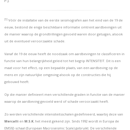
P.).
[1]
Vóór de installatie van de eerste seismografen aan het eind van de 19 de
eeuw, bestond de enige beschikbare informatie omtrent aardbevingen uit
de manier waarop de grondtrillingen gevoeld waren door getuigen, alsook
uit de eventueel veroorzaakte schade.
Vanaf de 19 de eeuw heeft de noodzaak om aardbevingen te classificeren in
functie van hun belangrijkheid geleid tot het begrip INTENSITEIT. Dit is een
maat voor het effect, op een bepaalde plaats, van een aardbeving op de
mens en zijn natuurlijke omgeving alsook op de constructies die hij
gebouwd heeft.
Op die manier definieert men verschillende graden in functie van de manier
waarop de aardbeving gevoeld werd of schade veroorzaakt heeft.
Zo werden verschillende intensiteitsschalen gedefinieerd, waarbij deze van
Mercalli
en
M.S.K.
het meest gekend zijn. Sinds 1992 wordt in Europa de
EMS92-schaal (European Macroseismic Scale) gebruikt. De verschillende