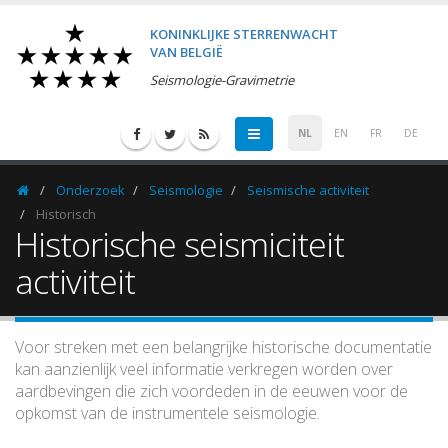
KONINKLIJKE STERRENWACHT
VAN BELGIË
Seismologie-Gravimetrie
NL
EN
FR
DE
Onderzoek
Seismologie
Seismische activiteit
Homepage
Historisch
Historische seismiciteit
activiteit
Voor streken met een belangrijke historische documentatie
kan aanzienlijk veel informatie verkregen worden over
aardbevingen die zich voordeden in de eeuwen voor de
opkomst van de instrumentele seismologie.