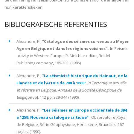
de definiëring van seismotektonische zones en voor de analyse van
hun karakteristieken.
BIBLIOGRAFISCHE REFERENTIES
Alexandre, P.,
"Catalogue des séismes survenus au Moyen
Age en Belgique et dans les régions voisines"
. In Seismic
activity in Western Europe, P. Melchior editor, Reidel
Publishing company, 189-203. (
1985
).
Alexandre, P.,
"La séismicité historique du Hainaut, de la
Flandre et de l'Artois de 700 à 1800"
In Tectonique actuelle
et récente en Belgique, Annales de la Société Géologique de
Belgique
vol.
112
pp.
329-344
(
1990
).
Alexandre, P.,
"Les Séismes en Europe occidentale de 394
à 1259. Nouveau catalogue critique"
. Observatoire Royal
de Belgique, Série Géophysique, Hors- série, Bruxelles, 267
pages. (
1990
).