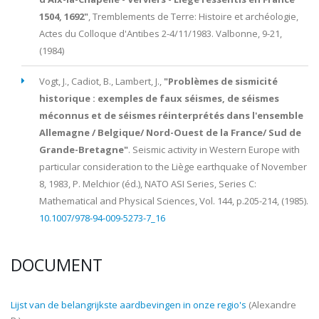
1504, 1692"
,
Tremblements de Terre: Histoire et archéologie
,
Actes du Colloque d'Antibes 2-4/11/1983. Valbonne,
9-21
,
(1984)
Vogt, J., Cadiot, B., Lambert, J.
,
"Problèmes de sismicité
historique : exemples de faux séismes, de séismes
méconnus et de séismes réinterprétés dans l'ensemble
Allemagne / Belgique/ Nord-Ouest de la France/ Sud de
Grande-Bretagne"
.
Seismic activity in Western Europe with
particular consideration to the Liège earthquake of November
8, 1983
, P. Melchior (éd.), NATO ASI Series, Series C:
Mathematical and Physical Sciences, Vol.
144
,
p.205-214
, (
1985
).
10.1007/978-94-009-5273-7_16
DOCUMENT
Lijst van de belangrijkste aardbevingen in onze regio's
(Alexandre