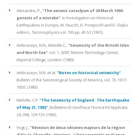
Alexandre, P.,
"The seismic cataclysm of 29 March 1000:
genesis of a mistake"
. In Investigation on Historical
Earthquakes in Europe, M. Stucchi, D. Postpischl and D. Slejko
editors,
Tectonophysics
vol.
193
pp.
45-52
(
1991
).
Ambraseys, N.N., Melville C.
,
"Seismicity of the British Isles
and North Sea"
. vol.
1
,
SERC Marine Technology Center
,
Imperial College, London. (
1983
)
Ambraseys, N.N. et al.
"Notes on historical seismicity"
.
Bulletin of the Seismological Society of America
, vol.
73
,
1917-
1920
. (
1983
)
Melville, C.P
.
"The Seismicity of England : The Earthquake
of May 21, 1382"
,
Bollettino Di Geofisica Teorica Ed Applicata
24
,
(94)
,
129-133
(
1982
).
Vogt, J.
,
"Révision de deux séismes majeurs de la région
d'Aix-la-Chapelle - Verviers - Liège ressentis en France