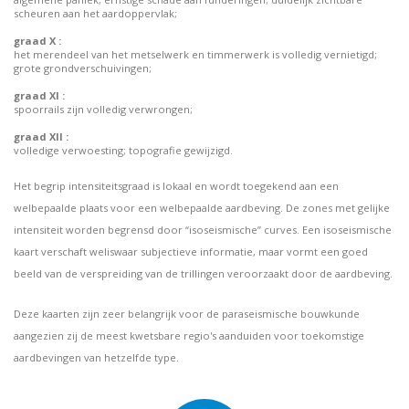
scheuren aan het aardoppervlak;
graad X :
het merendeel van het metselwerk en timmerwerk is volledig vernietigd;
grote grondverschuivingen;
graad XI :
spoorrails zijn volledig verwrongen;
graad XII :
volledige verwoesting; topografie gewijzigd.
Het begrip intensiteitsgraad is lokaal en wordt toegekend aan een
welbepaalde plaats voor een welbepaalde aardbeving. De zones met gelijke
intensiteit worden begrensd door “isoseismische” curves. Een isoseismische
kaart verschaft weliswaar subjectieve informatie, maar vormt een goed
beeld van de verspreiding van de trillingen veroorzaakt door de aardbeving.
Deze kaarten zijn zeer belangrijk voor de paraseismische bouwkunde
aangezien zij de meest kwetsbare regio's aanduiden voor toekomstige
aardbevingen van hetzelfde type.