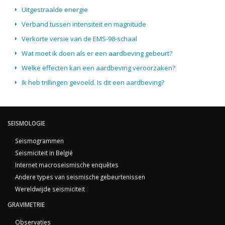
Uitgestraalde energie
Verband tussen intensiteit en magnitude
Verkorte versie van de EMS-98-schaal
Wat moet ik doen als er een aardbeving gebeurt?
Welke effecten kan een aardbeving veroorzaken?
Ik heb trillingen gevoeld. Is dit een aardbeving?
SEISMOLOGIE
Seismogrammen
Seismiciteit in België
Internet macroseismische enquêtes
Andere types van seismische gebeurtenissen
Wereldwijde seismiciteit
GRAVIMETRIE
Observaties