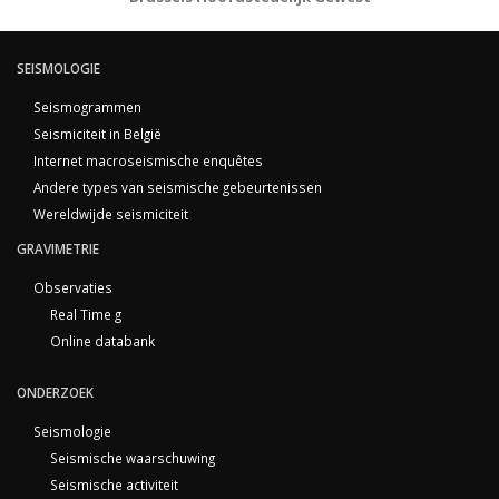
SEISMOLOGIE
Seismogrammen
Seismiciteit in België
Internet macroseismische enquêtes
Andere types van seismische gebeurtenissen
Wereldwijde seismiciteit
GRAVIMETRIE
Observaties
Real Time g
Online databank
ONDERZOEK
Seismologie
Seismische waarschuwing
Seismische activiteit