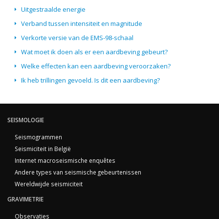
Uitgestraalde energie
Verband tussen intensiteit en magnitude
Verkorte versie van de EMS-98-schaal
Wat moet ik doen als er een aardbeving gebeurt?
Welke effecten kan een aardbeving veroorzaken?
Ik heb trillingen gevoeld. Is dit een aardbeving?
SEISMOLOGIE
Seismogrammen
Seismiciteit in België
Internet macroseismische enquêtes
Andere types van seismische gebeurtenissen
Wereldwijde seismiciteit
GRAVIMETRIE
Observaties