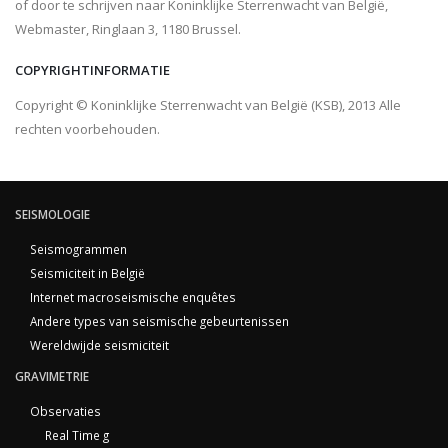
of door te schrijven naar Koninklijke Sterrenwacht van België,
Webmaster, Ringlaan 3, 1180 Brussel.
COPYRIGHTINFORMATIE
Copyright © Koninklijke Sterrenwacht van België (KSB), 2013 Alle
rechten voorbehouden.
SEISMOLOGIE
Seismogrammen
Seismiciteit in België
Internet macroseismische enquêtes
Andere types van seismische gebeurtenissen
Wereldwijde seismiciteit
GRAVIMETRIE
Observaties
Real Time g