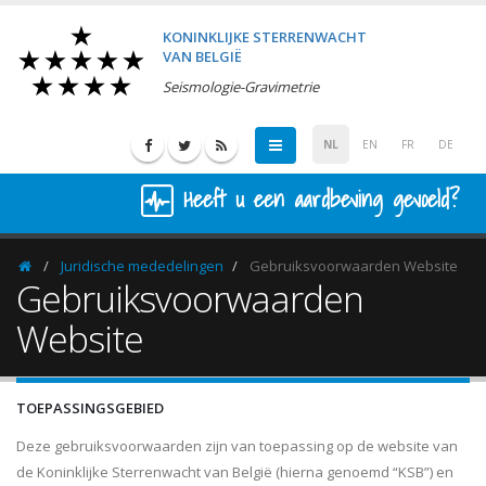
KONINKLIJKE STERRENWACHT
VAN BELGIË
Seismologie-Gravimetrie
NL
EN
FR
DE
Heeft u een aardbeving gevoeld?
Juridische mededelingen
Gebruiksvoorwaarden Website
Homepage
Gebruiksvoorwaarden
Website
TOEPASSINGSGEBIED
Deze gebruiksvoorwaarden zijn van toepassing op de website van
de Koninklijke Sterrenwacht van België (hierna genoemd “KSB”) en