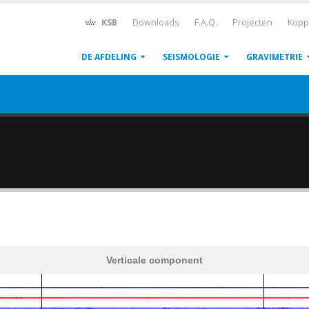
KSB
Downloads
F.A.Q.
Projecten
Kopp
DE AFDELING
SEISMOLOGIE
GRAVIMETRIE
Verticale component
600
1,200