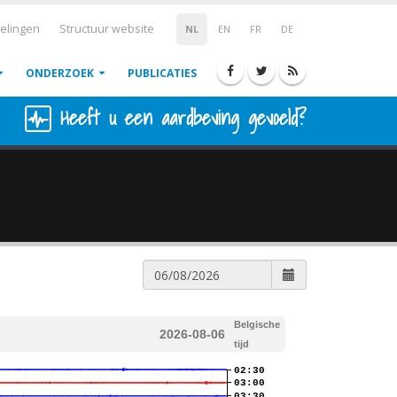
elingen
Structuur website
NL
EN
FR
DE
ONDERZOEK
PUBLICATIES
Heeft u een aardbeving gevoeld?
Belgische
2026-08-06
tijd
02:30
03:00
03:30