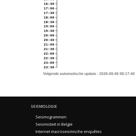
16:30
17:00
17:30
18:00
18:30
19:00
19:30
20:00
20:30
21:00
21:30
22:00
22:30
23:00
23:30
Volgende automatische update :
2026-08-06 08:17:40
SEISMOLOGIE
Seismogrammen
Seismiciteit in België
Internet macroseismische enquêtes