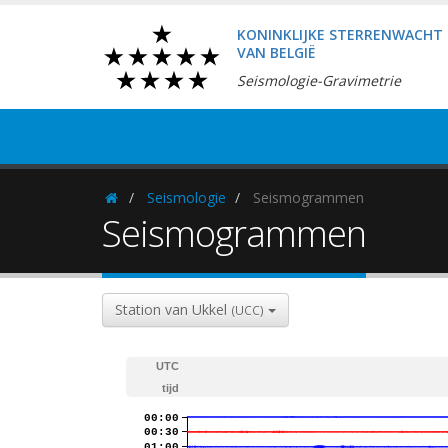
KONINKLIJKE STERRENWACHT
VAN BELGIË
Seismologie-Gravimetrie
Seismologie
Seismogrammen
Homepage
Seismogrammen
Station van Ukkel
(UCC)
UTC
tijd
00:00
00:30
01:00