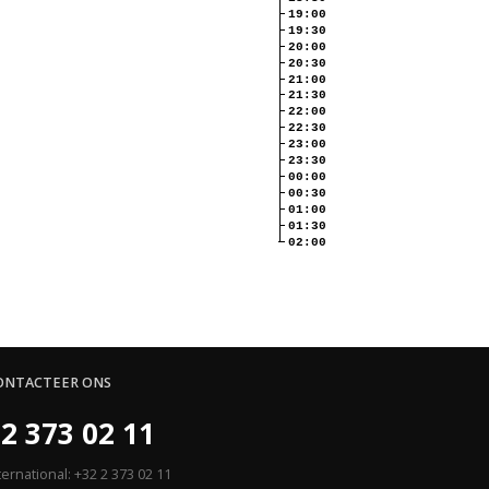
19:00
19:30
20:00
20:30
21:00
21:30
22:00
22:30
23:00
23:30
00:00
00:30
01:00
01:30
02:00
ONTACTEER ONS
2 373 02 11
ternational: +32 2 373 02 11