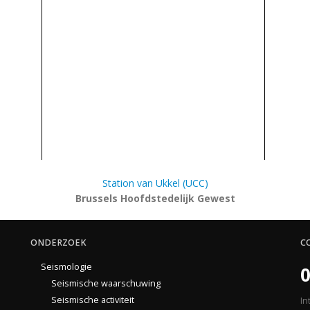
Station van Ukkel (UCC)
Brussels Hoofdstedelijk Gewest
ONDERZOEK
C
Seismologie
0
Seismische waarschuwing
Seismische activiteit
In