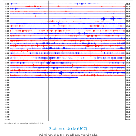
00:00
02:30
00:30
03:00
01:00
03:30
01:30
04:00
02:00
04:30
02:30
05:00
03:00
05:30
03:30
06:00
04:00
06:30
04:30
07:00
05:00
07:30
05:30
08:00
06:00
08:30
06:30
09:00
07:00
09:30
07:30
10:00
08:00
10:30
08:30
11:00
09:00
11:30
09:30
12:00
10:00
12:30
10:30
13:00
11:00
13:30
11:30
14:00
12:00
14:30
12:30
15:00
13:00
15:30
13:30
16:00
14:00
16:30
14:30
17:00
15:00
17:30
15:30
18:00
16:00
18:30
16:30
19:00
17:00
19:30
17:30
20:00
18:00
20:30
18:30
21:00
19:00
21:30
19:30
22:00
20:00
22:30
20:30
23:00
21:00
23:30
21:30
00:00
22:00
00:30
22:30
01:00
23:00
01:30
23:30
02:00
Prochaine mise à jour automatique :
2026-08-09 15:25:40
Station d'Uccle (UCC)
Région de Bruxelles-Capitale