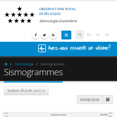
OBSERVATOIRE ROYAL
DE BELGIQUE
Séismologie-Gravimétrie
FR
EN
NL
DE
Avez-vous ressenti un séisme?
Séismologie
Sismogrammes
Homepage
Sismogrammes
Station d'Uccle
(UCC)
Heure
Heure
Composante verticale
2026-08-09
600
1,200
UTC
belge