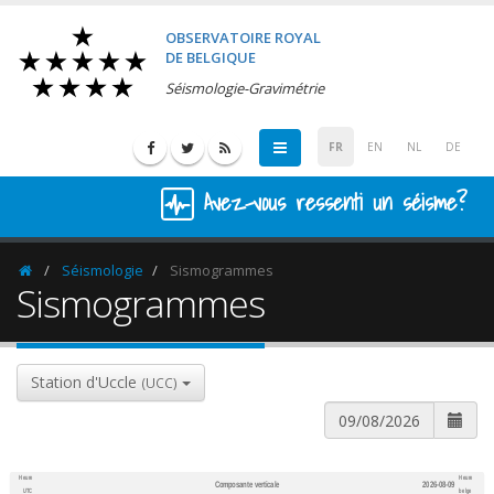
OBSERVATOIRE ROYAL
DE BELGIQUE
Séismologie-Gravimétrie
FR
EN
NL
DE
Avez-vous ressenti un séisme?
Séismologie
Sismogrammes
Homepage
Sismogrammes
Station d'Uccle
(UCC)
Heure
Heure
Composante verticale
2026-08-09
600
1,200
UTC
belge