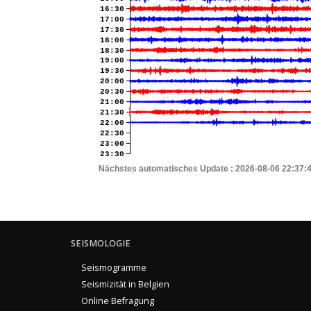
16:30
17:00
17:30
18:00
18:30
19:00
19:30
20:00
20:30
21:00
21:30
22:00
22:30
23:00
23:30
Nächstes automatisches Update :
2026-08-06 22:37:
SEISMOLOGIE
Seismogramme
Seismizität in Belgien
Online Befragung