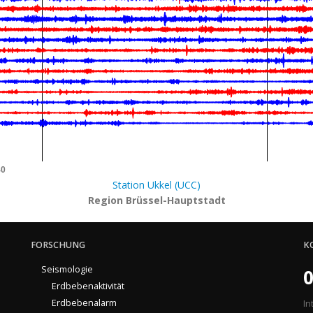
40
Station Ukkel (UCC)
Region Brüssel-Hauptstadt
FORSCHUNG
K
Seismologie
0
Erdbebenaktivität
Erdbebenalarm
In