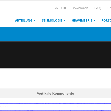
KSB
Downloads
F.A.Q.
Pr
ABTEILUNG
SEISMOLOGIE
GRAVIMETRIE
FORS
Vertikale Komponente
600
1,200