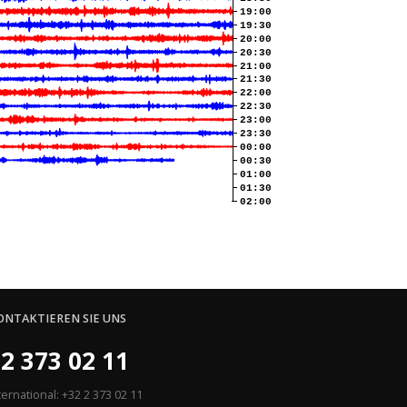
19:00
19:30
20:00
20:30
21:00
21:30
22:00
22:30
23:00
23:30
00:00
00:30
01:00
01:30
02:00
ONTAKTIEREN SIE UNS
2 373 02 11
ternational: +32 2 373 02 11