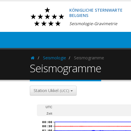
KÖNIGLICHE STERNWARTE
BELGIENS
Seismologie-Gravimetrie
Seismologie
Seismogramme
Homepage
Seismogramme
Station Ukkel
(UCC)
UTC
Zeit
00:00
00:30
01:00