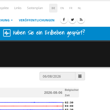
ojekte
Links
Seitenplan
DE
EN
FR
NL
CHUNG
VERÖFFENTLICHUNGEN
Haben Sie ein Erdbeben gespürt?
Belgischer
2026-08-06
Zeit
02:30
03:00
03:30